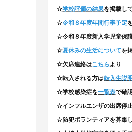
☆
学校評価の結果
を掲載し
☆
令和８年度年間行事予定
☆令和８年度新入学児童保
☆
夏休みの生活について
を掲
☆欠席
連絡は
こちら
より
☆転入される方は
転入生説
☆学校感染症を
一覧表
で確
☆インフルエンザの出席停
☆防犯ボランティアを募集