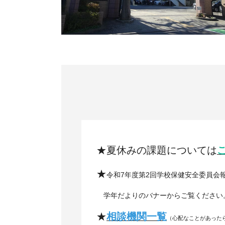
★夏休みの課題については
★
令和7年度第2回学校保健安全委員会
学
年だよりのバナーから
ご覧ください
★
相談機関一覧
（心配なことがあった